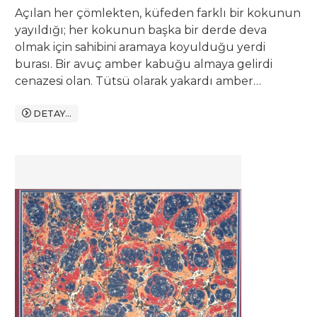
Açılan her çömlekten, küfeden farklı bir kokunun
yayıldığı; her kokunun başka bir derde deva
olmak için sahibini aramaya koyulduğu yerdi
burası. Bir avuç amber kabuğu almaya gelirdi
cenazesi olan. Tütsü olarak yakardı amber
kabuğunu ki Rahmet-i Rahman’a güzel kokularla
uğurlansın yolcu. Kimi aktarın başına varır; taş
DETAY...
döken, kum söken bir ilâç sorardı.