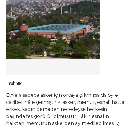
Feshane
Evvela sadece asker için ortaya çıkmışsa da öyle
cazibeli hâle gelmiştir ki asker, memur, esnaf; hatta
erkek, kadın demeden neredeyse herkesin
başında fes görülür olmuştur. Lâkin esnafın
halktan, memurun askerden ayırt edilebilmesi için
feslerin kullanılış şekillerine kaideler getirilmiştir.