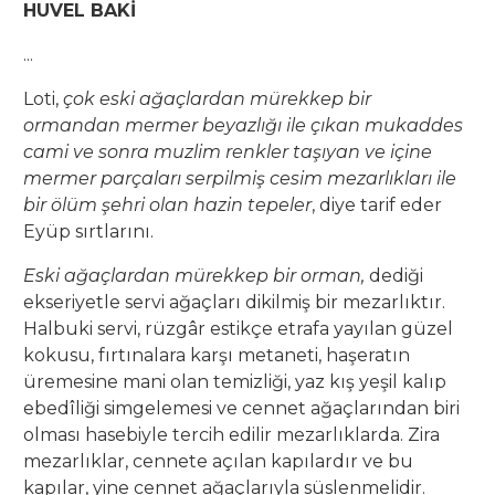
HUVEL BAKİ
...
Loti,
çok eski ağaçlardan mürekkep bir
ormandan mermer beyazlığı ile çıkan mukaddes
cami ve sonra muzlim renkler taşıyan ve içine
mermer parçaları serpilmiş cesim mezarlıkları ile
bir ölüm şehri olan hazin tepeler
, diye tarif eder
Eyüp sırtlarını.
Eski ağaçlardan mürekkep bir orman,
dediği
ekseriyetle servi ağaçları dikilmiş bir mezarlıktır.
Halbuki servi, rüzgâr estikçe etrafa yayılan güzel
kokusu, fırtınalara karşı metaneti, haşeratın
üremesine mani olan temizliği, yaz kış yeşil kalıp
ebedîliği simgelemesi ve cennet ağaçlarından biri
olması hasebiyle tercih edilir mezarlıklarda. Zira
mezarlıklar, cennete açılan kapılardır ve bu
kapılar, yine cennet ağaçlarıyla süslenmelidir.