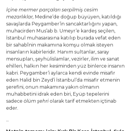
İçine mermer parçaları serpilmiş cesim
mezarlıklar,
Medine’de doğup büyüyen, katıldığı
savaşlarda Peygamber’in sancaktarlığını yapan,
muhacirden Mus’ab b. Umeyr’e kardeş seçilen,
İstanbul muhasarasına katılıp burada vefat eden
bir sahabînin makamına komşu olmak isteyen
insanların kabirleridir. Hanım sultanlar, saray
mensupları, şeyhülislamlar, vezirler, ilim ve sanat
ehilleri, halkın her kesiminden yüz binlerce insanın
kabri. Peygamber’i aylarca kendi evinde misafir
eden Halid bin Zeyd’i İstanbul’da misafir etmenin
şerefini, onun makamına yakın olmanın
muhabbetini idrak eden biri, Eyüp tepelerini
sadece
ölüm şehri
olarak tarif etmekten içtinab
eder.
...