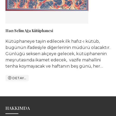
Hacı Selim Ağa Kütüphanesi
Kütüphaneye tayin edilecek ilk hafız-ı kütüb,
bugünün ifadesiyle diğerlerinin müdürü olacaktır.
Günlüğü seksen akçeye gelecek, kütüphanenin
meşrutasında ikamet edecek, vazife mahallini
tenha koymayacak ve haftanın beş günü, her
sabah öğrenci okutacaktır. Hulâsa bir ehl-i ilim ve
sahib-i fazl kimesne hafız-ı kütüb-ü evvel
DETAY...
olabilecektir.
HAKKIMDA