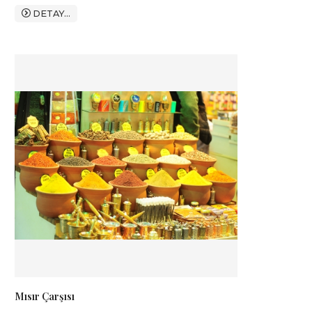
Kimileri fesin etrafına çember saracaktır, kimileri
DETAY...
ağabani, kimi leri tülbent…
Mısır Çarşısı