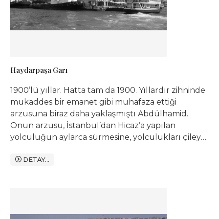
Haydarpaşa Garı
1900’lü yıllar. Hatta tam da 1900. Yıllardır zihninde
mukaddes bir emanet gibi muhafaza ettiği
arzusuna biraz daha yaklaşmıştı Abdülhamid.
Onun arzusu, İstanbul’dan Hicaz’a yapılan
yolculuğun aylarca sürmesine, yolculukları çileye
çeviren susuzluk, hastalık ve baskın korkusuna
çare bulmaktı. Onun asıl arzusu, İstanbul’u
DETAY...
Mekke ve Medine’ye sağ salim kavuşturmak ve
rayların denize değdiği yere bir gar binası inşa
etmekti.