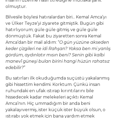
insanın üzerine nasıl titrediğine mutlaka şahit
olmuştur.
Bilvesile böylesi hatıralardan biri... Kemal Amca’yı
ve Ülker Teyze’yi ziyarete gitmiştik. Bugün gibi
hatırlıyorum; güle güle gitmiş ve güle güle
dönmüştük. Fakat bu ziyaretten sonra Kemal
Amca’dan bir mail aldım: “
O gün yüzüne akseden
keder çizgileri ne idi Rahşan? Yoksa ben mi yanlış
gördüm, aydınlatır mısın beni? Senin gibi kalbi
manevî güneşi bulan birini hangi hüzün rahatsız
edebilir?
”
Bu satırları ilk okuduğumda suçüstü yakalanmış
gibi hissettim kendimi. Korktum. Çünkü insan
ruhundaki en ufak ıstırap kırıntılarını bile
hissedecek kadar melekeleri açıktı Kemal
Amca’nın. Hiç ummadığım bir anda beni
yakalayıvermiş, ister küçük ister büyük olsun, o
ıstırabı yok etmek için bana yardım etmek