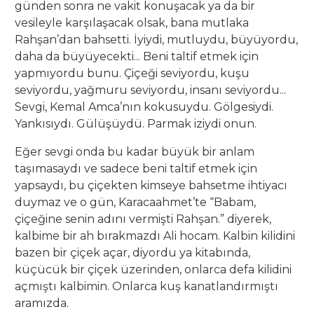
günden sonra ne vakit konuşacak ya da bir
vesileyle karşılaşacak olsak, bana mutlaka
Rahşan’dan bahsetti. İyiydi, mutluydu, büyüyordu,
daha da büyüyecekti... Beni taltif etmek için
yapmıyordu bunu. Çiçeği seviyordu, kuşu
seviyordu, yağmuru seviyordu, insanı seviyordu...
Sevgi, Kemal Amca’nın kokusuydu. Gölgesiydi.
Yankısıydı. Gülüşüydü. Parmak iziydi onun.
Eğer sevgi onda bu kadar büyük bir anlam
taşımasaydı ve sadece beni taltif etmek için
yapsaydı, bu çiçekten kimseye bahsetme ihtiyacı
duymaz ve o gün, Karacaahmet’te “Babam,
çiçeğine senin adını vermişti Rahşan.” diyerek,
kalbime bir ah bırakmazdı Ali hocam. Kalbin kilidini
bazen bir çiçek açar, diyordu ya kitabında,
küçücük bir çiçek üzerinden, onlarca defa kilidini
açmıştı kalbimin. Onlarca kuş kanatlandırmıştı
aramızda.