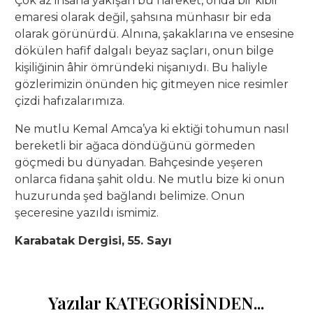
Çok az insana yakışan bu hareket, onda bir kibir
emaresi olarak değil, şahsına münhasır bir eda
olarak görünürdü. Alnına, şakaklarına ve ensesine
dökülen hafif dalgalı beyaz saçları, onun bilge
kişiliğinin âhir ömründeki nişanıydı. Bu haliyle
gözlerimizin önünden hiç gitmeyen nice resimler
çizdi hafızalarımıza.
Ne mutlu Kemal Amca’ya ki ektiği tohumun nasıl
bereketli bir ağaca döndüğünü görmeden
göçmedi bu dünyadan. Bahçesinde yeşeren
onlarca fidana şahit oldu. Ne mutlu bize ki onun
huzurunda şed bağlandı belimize. Onun
şeceresine yazıldı ismimiz.
Karabatak Dergisi, 55. Sayı
Yazılar KATEGORİSİNDEN...