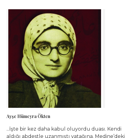
https://twitter.com/muhitkitap/status/139073568416
Ayşe Hümeyra Ökten
...İşte bir kez daha kabul oluyordu duası. Kendi
aldığı abdestle uzanmıştı yatağına. Medine’deki