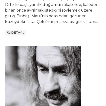
Ortiz’le başlayan ilk düğümün akabinde, kaleden
bir ân önce ayrılmak istediğini söylemek üzere
gittiği Binbaşı Matti’nin odasından görünen
kuzeydeki Tatar Çölü’nün manzarası gelir. Tüm
direnmesine ve çırpınmasına rağmen kale, bir
hırsız gibi ondan geçmişini çalar ve yerine kendisi
DETAY...
geçer. Bir insanın günlük yaşamında sürekli
tekerrür eden küçük olayların bile, insanı yaşadığı
mekâna bağladığını anlatan bir sürü örnekten
biridir sarnıcın sesi. Geceleri bütün kalenin
koridorlarını dolaşan bu ses, ilk geceden
Dragon’un uykusunu zehretmesine rağmen, daha
sonraları ona sarılarak uyuyacaktır Dragon. ...