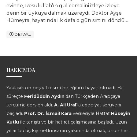
evinde, Resulullah’ın gül cemalini izleye izleye
derin bir uykuya dalmak üzereydi. Doktor Ayşe
Hümeyra, hayatında ilk defa o gün sırtını döndü
İstanbul’a. Çünkü Peygamber, bu kez Cennetu’l-
Bâkî’ye çağırıyordu onu.
DETAY...
HAKKIMDA
Yaklaşık on beş yıl resmî bir eğitim hayatı olmadı. Bu
süreçte
Feridüddin Aydın
’dan Türkçeden Arapçaya
tercüme dersleri aldı.
A. Ali Ural
’la edebiyat serüveni
başladı.
Prof. Dr. İsmail Kara
vesilesiyle Hattat
Hüseyin
Kutlu
ile tanıştı ve bir hatırat çalışmasına başladı. Uzun
yıllar bu üç kıymetli insanın yakınında olmak, onun her