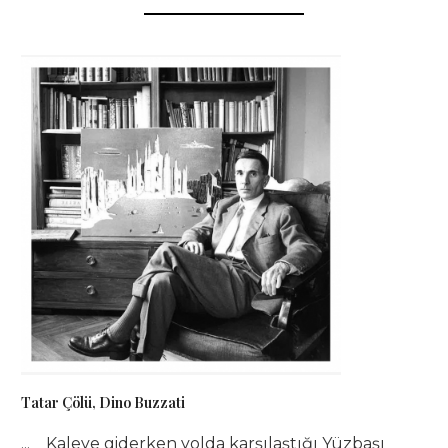
Tatar Çölü, Dino Buzzati
... Kaleye giderken yolda karşılaştığı Yüzbaşı