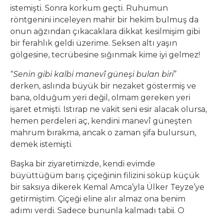
istemişti. Sonra korkum geçti. Ruhumun
röntgenini inceleyen mahir bir hekim bulmuş da
onun ağzından çıkacaklara dikkat kesilmişim gibi
bir ferahlık geldi üzerime. Seksen altı yaşın
gölgesine, tecrübesine sığınmak kime iyi gelmez!
“
Senin gibi kalbi manevî güneşi bulan biri
”
derken, aslında büyük bir nezaket göstermiş ve
bana, olduğum yeri değil, olmam gereken yeri
işaret etmişti. Istırap ne vakit seni esir alacak olursa,
hemen perdeleri aç, kendini manevî güneşten
mahrum bırakma, ancak o zaman şifa bulursun,
demek istemişti.
Başka bir ziyaretimizde, kendi evimde
büyüttüğüm barış çiçeğinin filizini söküp küçük
bir saksıya dikerek Kemal Amca’yla Ülker Teyze’ye
getirmiştim. Çiçeği eline alır almaz ona benim
adımı verdi. Sadece bununla kalmadı tabii. O