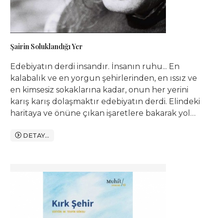
Şairin Soluklandığı Yer
Edebiyatın derdi insandır. İnsanın ruhu... En
kalabalık ve en yorgun şehirlerinden, en ıssız ve
en kimsesiz sokaklarına kadar, onun her yerini
karış karış dolaşmaktır edebiyatın derdi. Elindeki
haritaya ve önüne çıkan işaretlere bakarak yol
almaya çalışan bir hazine avcısı gibi ruhunun
derinliklerine gömülen ne varsa, ona ulaşmak ister.
DETAY...
İnsanı insana göstermektir çünkü derdi. İnsana
kendini göstermek...