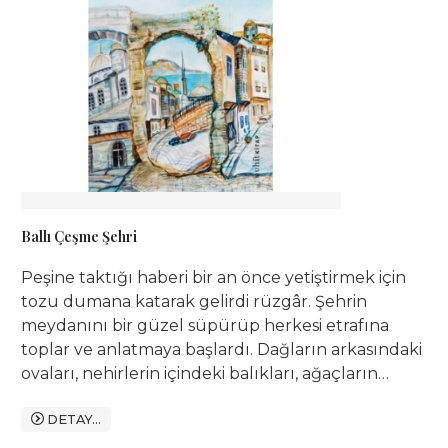
Ballı Çeşme Şehri
Peşine taktığı haberi bir an önce yetiştirmek için
tozu dumana katarak gelirdi rüzgâr. Şehrin
meydanını bir güzel süpürüp herkesi etrafına
toplar ve anlatmaya başlardı. Dağların arkasındaki
ovaları, nehirlerin içindeki balıkları, ağaçların
tepesindeki çocukları, kuyuların içindeki
karanlıkları... Her şeyi anlatırdı. Hem de allaya
DETAY...
pullaya...